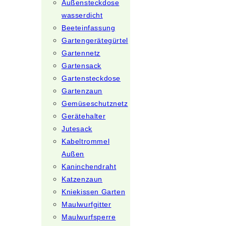
Außensteckdose
wasserdicht
Beeteinfassung
Gartengerätegürtel
Gartennetz
Gartensack
Gartensteckdose
Gartenzaun
Gemüseschutznetz
Gerätehalter
Jutesack
Kabeltrommel
Außen
Kaninchendraht
Katzenzaun
Kniekissen Garten
Maulwurfgitter
Maulwurfsperre