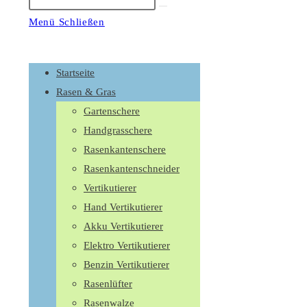
Suche
starten
Menü
Schließen
Schalte
den
Startseite
Button
Rasen & Gras
um,
Gartenschere
um
Handgrasschere
das
Rasenkantenschere
Menü
Rasenkantenschneider
aus-
Vertikutierer
oder
Hand Vertikutierer
einzuklappen
Akku Vertikutierer
Elektro Vertikutierer
Benzin Vertikutierer
Rasenlüfter
Rasenwalze