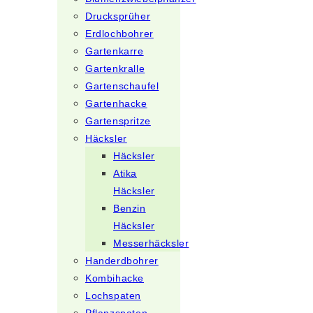
Drucksprüher
Erdlochbohrer
Gartenkarre
Gartenkralle
Gartenschaufel
Gartenhacke
Gartenspritze
Häcksler
Häcksler
Atika
Häcksler
Benzin
Häcksler
Messerhäcksler
Handerdbohrer
Kombihacke
Lochspaten