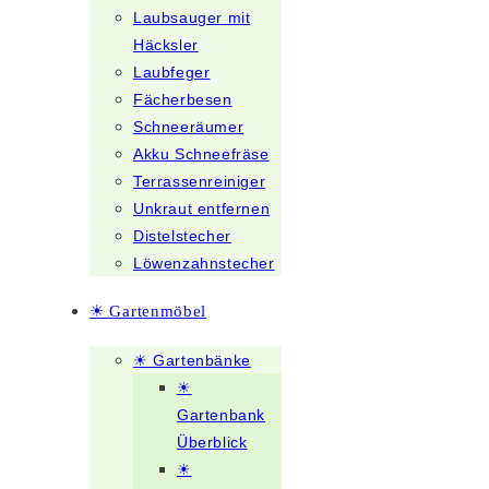
Laubsauger mit
Häcksler
Laubfeger
Fächerbesen
Schneeräumer
Akku Schneefräse
Terrassenreiniger
Unkraut entfernen
Distelstecher
Löwenzahnstecher
☀ Gartenmöbel
☀ Gartenbänke
☀
Gartenbank
Überblick
☀