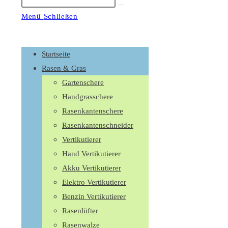
Suche
starten
Menü
Schließen
Schalte
den
Startseite
Button
Rasen & Gras
um,
Gartenschere
um
Handgrasschere
das
Rasenkantenschere
Menü
Rasenkantenschneider
aus-
Vertikutierer
oder
Hand Vertikutierer
einzuklappen
Akku Vertikutierer
Elektro Vertikutierer
Benzin Vertikutierer
Rasenlüfter
Rasenwalze