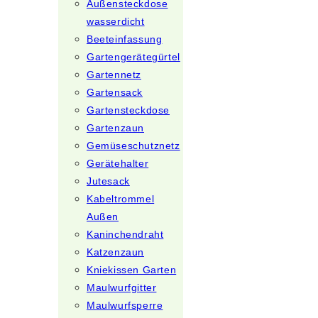
Außensteckdose
wasserdicht
Beeteinfassung
Gartengerätegürtel
Gartennetz
Gartensack
Gartensteckdose
Gartenzaun
Gemüseschutznetz
Gerätehalter
Jutesack
Kabeltrommel
Außen
Kaninchendraht
Katzenzaun
Kniekissen Garten
Maulwurfgitter
Maulwurfsperre