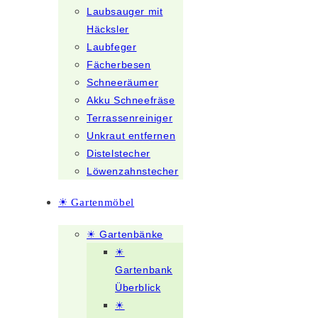
Laubsauger mit
Häcksler
Laubfeger
Fächerbesen
Schneeräumer
Akku Schneefräse
Terrassenreiniger
Unkraut entfernen
Distelstecher
Löwenzahnstecher
☀ Gartenmöbel
☀ Gartenbänke
☀
Gartenbank
Überblick
☀