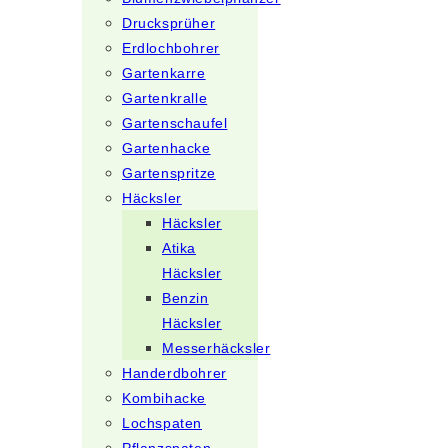
Drucksprüher
Erdlochbohrer
Gartenkarre
Gartenkralle
Gartenschaufel
Gartenhacke
Gartenspritze
Häcksler
Häcksler
Atika
Häcksler
Benzin
Häcksler
Messerhäcksler
Handerdbohrer
Kombihacke
Lochspaten