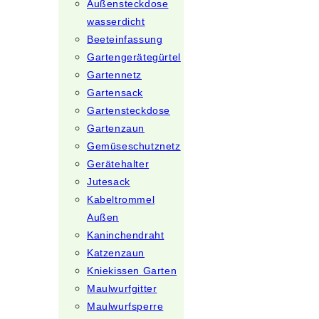
Außensteckdose
wasserdicht
Beeteinfassung
Gartengerätegürtel
Gartennetz
Gartensack
Gartensteckdose
Gartenzaun
Gemüseschutznetz
Gerätehalter
Jutesack
Kabeltrommel
Außen
Kaninchendraht
Katzenzaun
Kniekissen Garten
Maulwurfgitter
Maulwurfsperre