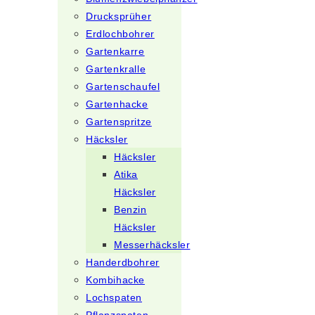
Drucksprüher
Erdlochbohrer
Gartenkarre
Gartenkralle
Gartenschaufel
Gartenhacke
Gartenspritze
Häcksler
Häcksler
Atika
Häcksler
Benzin
Häcksler
Messerhäcksler
Handerdbohrer
Kombihacke
Lochspaten