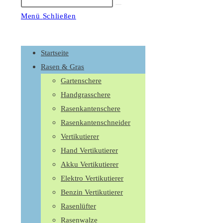
Suche
starten
Menü
Schließen
Schalte
den
Startseite
Button
Rasen & Gras
um,
Gartenschere
um
Handgrasschere
das
Rasenkantenschere
Menü
Rasenkantenschneider
aus-
Vertikutierer
oder
Hand Vertikutierer
einzuklappen
Akku Vertikutierer
Elektro Vertikutierer
Benzin Vertikutierer
Rasenlüfter
Rasenwalze