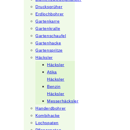
Drucksprüher
Erdlochbohrer
Gartenkarre
Gartenkralle
Gartenschaufel
Gartenhacke
Gartenspritze
Häcksler
Häcksler
Atika
Häcksler
Benzin
Häcksler
Messerhäcksler
Handerdbohrer
Kombihacke
Lochspaten