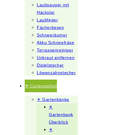
Laubsauger mit
Häcksler
Laubfeger
Fächerbesen
Schneeräumer
Akku Schneefräse
Terrassenreiniger
Unkraut entfernen
Distelstecher
Löwenzahnstecher
☀ Gartenmöbel
☀ Gartenbänke
☀
Gartenbank
Überblick
☀