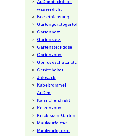
Außensteckdose
wasserdicht
Beeteinfassung
Gartengerätegürtel
Gartennetz
Gartensack
Gartensteckdose
Gartenzaun
Gemüseschutznetz
Gerätehalter
Jutesack
Kabeltrommel
Außen
Kaninchendraht
Katzenzaun
Kniekissen Garten
Maulwurfgitter
Maulwurfsperre