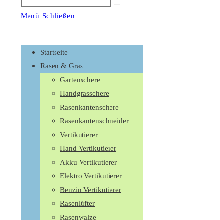
Suche
starten
Menü
Schließen
Schalte
den
Startseite
Button
Rasen & Gras
um,
Gartenschere
um
Handgrasschere
das
Rasenkantenschere
Menü
Rasenkantenschneider
aus-
Vertikutierer
oder
Hand Vertikutierer
einzuklappen
Akku Vertikutierer
Elektro Vertikutierer
Benzin Vertikutierer
Rasenlüfter
Rasenwalze