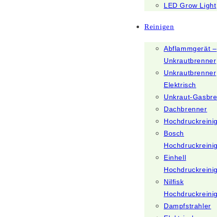
LED Grow Light
Reinigen
Abflammgerät –
Unkrautbrenner
Unkrautbrenner
Elektrisch
Unkraut-Gasbr
Dachbrenner
Hochdruckreini
Bosch
Hochdruckreini
Einhell
Hochdruckreini
Nilfisk
Hochdruckreini
Dampfstrahler