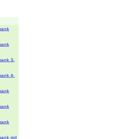
bank
bank
bank 3-
bank 4-
bank
bank
bank
bank mit