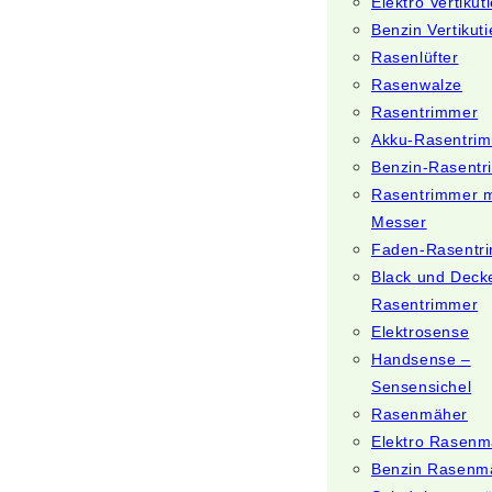
Elektro Vertikut
Benzin Vertikuti
Rasenlüfter
Rasenwalze
Rasentrimmer
Akku-Rasentri
Benzin-Rasent
Rasentrimmer m
Messer
Faden-Rasentr
Black und Deck
Rasentrimmer
Elektrosense
Handsense –
Sensensichel
Rasenmäher
Elektro Rasenm
Benzin Rasenm