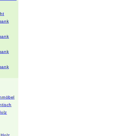
ht
bank
bank
bank
bank
enmöbel
ntisch
Holz
 Holz