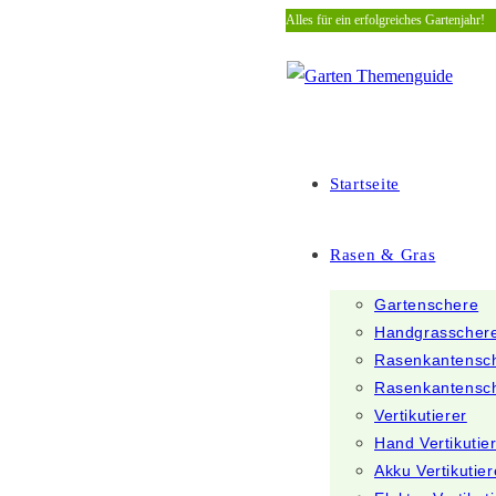
Alles für ein erfolgreiches Gartenjahr!
Zum
Inhalt
springen
Startseite
Rasen & Gras
Gartenschere
Handgrasscher
Rasenkantensc
Rasenkantensc
Vertikutierer
Hand Vertikutie
Akku Vertikutier