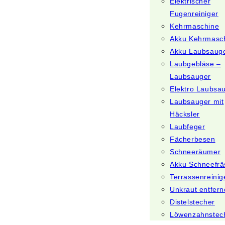
Elektrischer
Fugenreiniger
Kehrmaschine
Akku Kehrmasc
Akku Laubsaug
Laubgebläse –
Laubsauger
Elektro Laubsa
Laubsauger mit
Häcksler
Laubfeger
Fächerbesen
Schneeräumer
Akku Schneefrä
Terrassenreinig
Unkraut entfer
Distelstecher
Löwenzahnstec