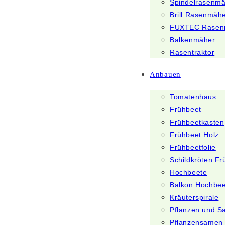
Spindelrasenm
Brill Rasenmäh
FUXTEC Rasen
Balkenmäher
Rasentraktor
Anbauen
Tomatenhaus
Frühbeet
Frühbeetkasten
Frühbeet Holz
Frühbeetfolie
Schildkröten Fr
Hochbeete
Balkon Hochbee
Kräuterspirale
Pflanzen und 
Pflanzensamen