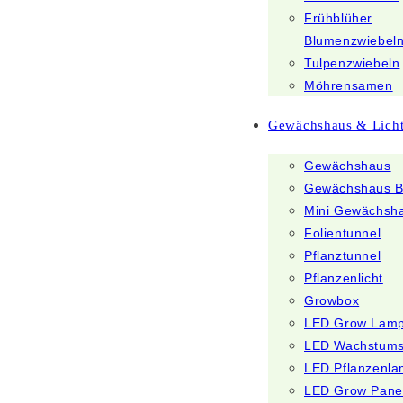
Frühblüher
Blumenzwiebel
Tulpenzwiebeln
Möhrensamen
Gewächshaus & Lich
Gewächshaus
Gewächshaus B
Mini Gewächsh
Folientunnel
Pflanztunnel
Pflanzenlicht
Growbox
LED Grow Lam
LED Wachstum
LED Pflanzenl
LED Grow Pane