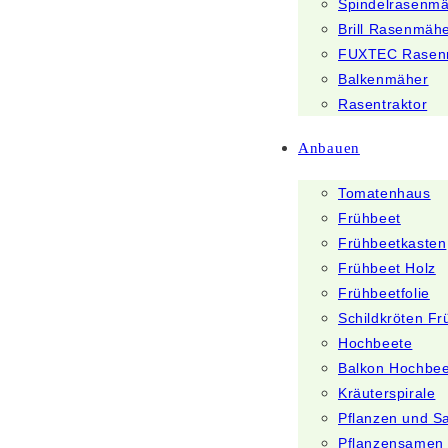
Spindelrasenm
Brill Rasenmäh
FUXTEC Rasen
Balkenmäher
Rasentraktor
Anbauen
Tomatenhaus
Frühbeet
Frühbeetkasten
Frühbeet Holz
Frühbeetfolie
Schildkröten Fr
Hochbeete
Balkon Hochbee
Kräuterspirale
Pflanzen und 
Pflanzensamen