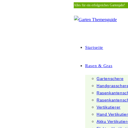
Alles für ein erfolgreiches Gartenjahr!
Zum
Inhalt
springen
Startseite
Rasen & Gras
Gartenschere
Handgrasscher
Rasenkantensc
Rasenkantensc
Vertikutierer
Hand Vertikutie
Akku Vertikutier