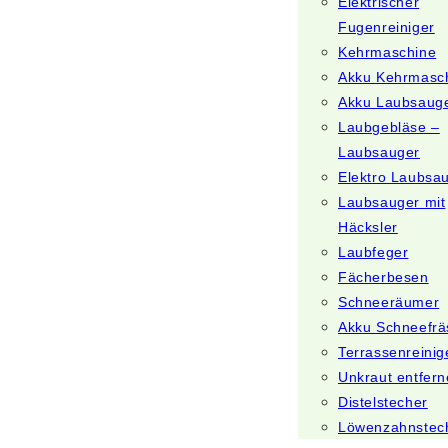
Elektrischer
Fugenreiniger
Kehrmaschine
Akku Kehrmasc
Akku Laubsaug
Laubgebläse –
Laubsauger
Elektro Laubsa
Laubsauger mit
Häcksler
Laubfeger
Fächerbesen
Schneeräumer
Akku Schneefrä
Terrassenreinig
Unkraut entfer
Distelstecher
Löwenzahnstec