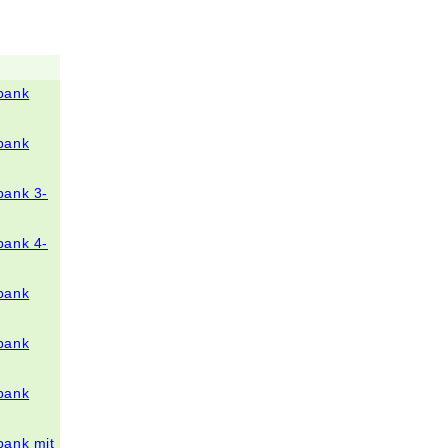
bank
bank
bank 3-
bank 4-
bank
bank
bank
bank mit