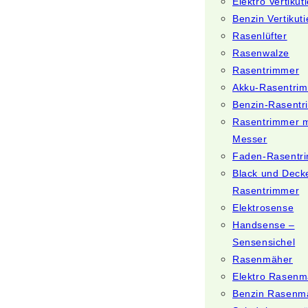
Elektro Vertikut
Benzin Vertikuti
Rasenlüfter
Rasenwalze
Rasentrimmer
Akku-Rasentri
Benzin-Rasent
Rasentrimmer m
Messer
Faden-Rasentr
Black und Deck
Rasentrimmer
Elektrosense
Handsense –
Sensensichel
Rasenmäher
Elektro Rasenm
Benzin Rasenm