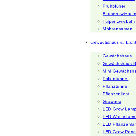
Frühblüher
Blumenzwiebel
Tulpenzwiebeln
Möhrensamen
Gewächshaus & Lich
Gewächshaus
Gewächshaus B
Mini Gewächsh
Folientunnel
Pflanztunnel
Pflanzenlicht
Growbox
LED Grow Lam
LED Wachstum
LED Pflanzenl
LED Grow Pane