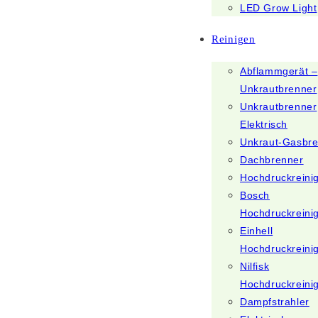
LED Grow Light
Reinigen
Abflammgerät –
Unkrautbrenner
Unkrautbrenner
Elektrisch
Unkraut-Gasbr
Dachbrenner
Hochdruckreini
Bosch
Hochdruckreini
Einhell
Hochdruckreini
Nilfisk
Hochdruckreini
Dampfstrahler