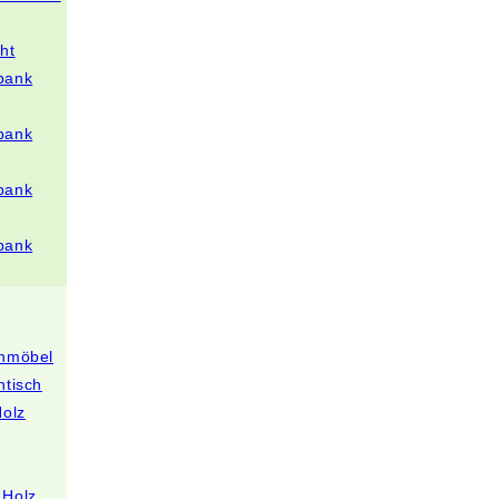
ht
bank
bank
bank
bank
enmöbel
ntisch
Holz
 Holz