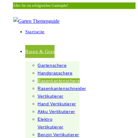
Alles für ein erfolgreiches Gartenjahr!
Zum
Inhalt
springen
Startseite
Rasen & Gras
Gartenschere
Handgrasschere
Rasenkantenschere
Rasenkantenschneider
Vertikutierer
Hand Vertikutierer
Akku Vertikutierer
Elektro
Vertikutierer
Benzin Vertikutierer