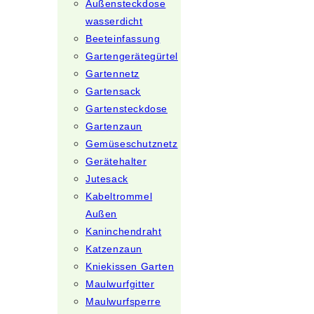
Außensteckdose
wasserdicht
Beeteinfassung
Gartengerätegürtel
Gartennetz
Gartensack
Gartensteckdose
Gartenzaun
Gemüseschutznetz
Gerätehalter
Jutesack
Kabeltrommel
Außen
Kaninchendraht
Katzenzaun
Kniekissen Garten
Maulwurfgitter
Maulwurfsperre