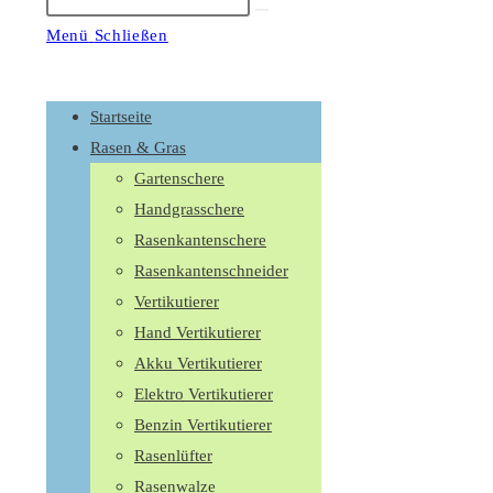
Suche
starten
Menü
Schließen
Schalte
den
Startseite
Button
Rasen & Gras
um,
Gartenschere
um
Handgrasschere
das
Rasenkantenschere
Menü
Rasenkantenschneider
aus-
Vertikutierer
oder
Hand Vertikutierer
einzuklappen
Akku Vertikutierer
Elektro Vertikutierer
Benzin Vertikutierer
Rasenlüfter
Rasenwalze