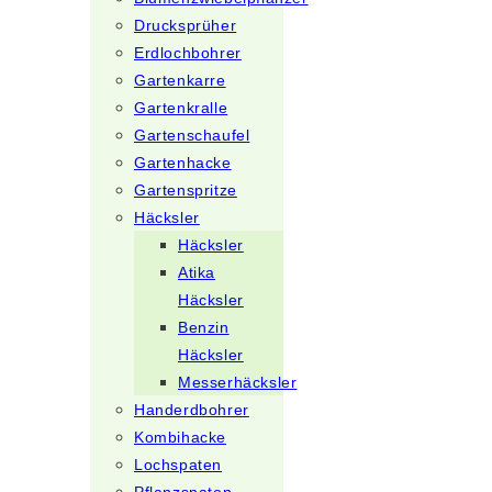
Drucksprüher
Erdlochbohrer
Gartenkarre
Gartenkralle
Gartenschaufel
Gartenhacke
Gartenspritze
Häcksler
Häcksler
Atika
Häcksler
Benzin
Häcksler
Messerhäcksler
Handerdbohrer
Kombihacke
Lochspaten