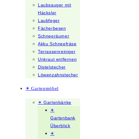
Laubsauger mit
Häcksler
Laubfeger
Fächerbesen
Schneeräumer
Akku Schneefräse
Terrassenreiniger
Unkraut entfernen
Distelstecher
Löwenzahnstecher
☀ Gartenmöbel
☀ Gartenbänke
☀
Gartenbank
Überblick
☀