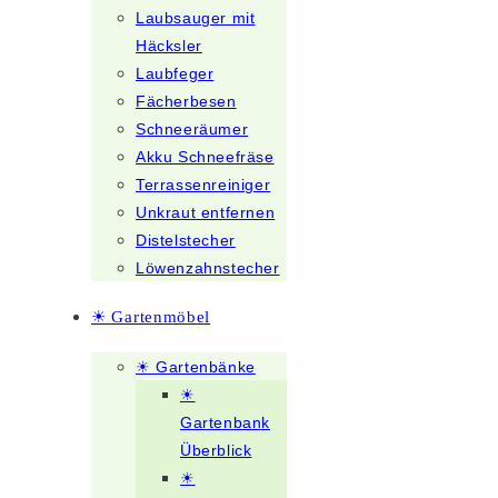
Laubsauger mit
Häcksler
Laubfeger
Fächerbesen
Schneeräumer
Akku Schneefräse
Terrassenreiniger
Unkraut entfernen
Distelstecher
Löwenzahnstecher
☀ Gartenmöbel
☀ Gartenbänke
☀
Gartenbank
Überblick
☀