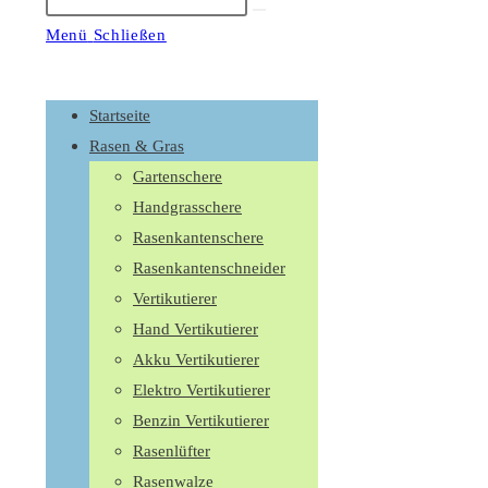
Suche
starten
Menü
Schließen
Schalte
den
Startseite
Button
Rasen & Gras
um,
Gartenschere
um
Handgrasschere
das
Rasenkantenschere
Menü
Rasenkantenschneider
aus-
Vertikutierer
oder
Hand Vertikutierer
einzuklappen
Akku Vertikutierer
Elektro Vertikutierer
Benzin Vertikutierer
Rasenlüfter
Rasenwalze