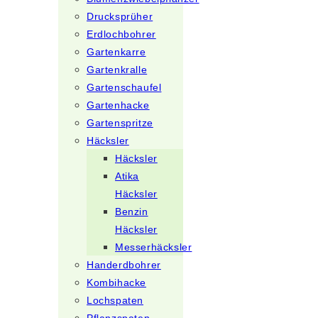
Drucksprüher
Erdlochbohrer
Gartenkarre
Gartenkralle
Gartenschaufel
Gartenhacke
Gartenspritze
Häcksler
Häcksler
Atika
Häcksler
Benzin
Häcksler
Messerhäcksler
Handerdbohrer
Kombihacke
Lochspaten