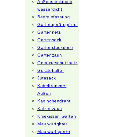
Außensteckdose
wasserdicht
Beeteinfassung
Gartengerätegürtel
Gartennetz
Gartensack
Gartensteckdose
Gartenzaun
Gemüseschutznetz
Gerätehalter
Jutesack
Kabeltrommel
Außen
Kaninchendraht
Katzenzaun
Kniekissen Garten
Maulwurfgitter
Maulwurfsperre