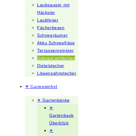
Laubsauger mit
Häcksler
Laubfeger
Fächerbesen
Schneeräumer
Akku Schneefräse
Terrassenreiniger
Unkraut entfernen
Distelstecher
Löwenzahnstecher
☀ Gartenmöbel
☀ Gartenbänke
☀
Gartenbank
Überblick
☀