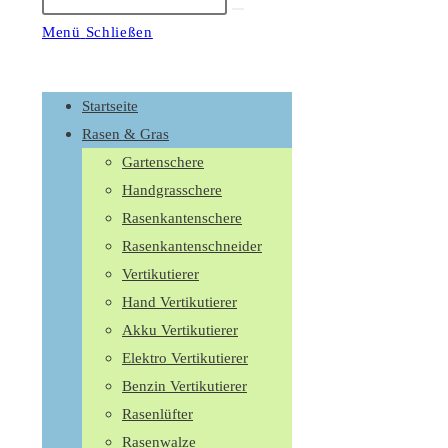
Suche
starten
Menü
Schließen
Schalte
den
Startseite
Button
Rasen & Gras
um,
Gartenschere
um
Handgrasschere
das
Rasenkantenschere
Menü
Rasenkantenschneider
aus-
Vertikutierer
oder
Hand Vertikutierer
einzuklappen
Akku Vertikutierer
Elektro Vertikutierer
Benzin Vertikutierer
Rasenlüfter
Rasenwalze