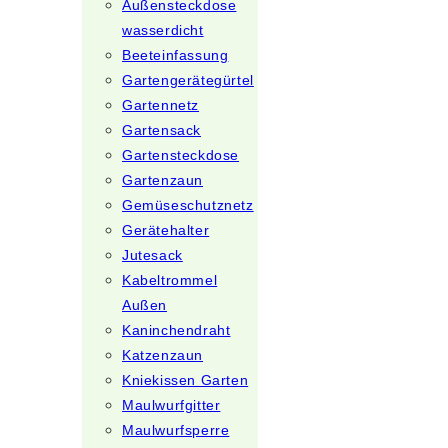
Außensteckdose
wasserdicht
Beeteinfassung
Gartengerätegürtel
Gartennetz
Gartensack
Gartensteckdose
Gartenzaun
Gemüseschutznetz
Gerätehalter
Jutesack
Kabeltrommel
Außen
Kaninchendraht
Katzenzaun
Kniekissen Garten
Maulwurfgitter
Maulwurfsperre