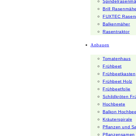
Spindelrasenm
Brill Rasenmäh
FUXTEC Rasen
Balkenmäher
Rasentraktor
Anbauen
Tomatenhaus
Frühbeet
Frühbeetkasten
Frühbeet Holz
Frühbeetfolie
Schildkröten Fr
Hochbeete
Balkon Hochbee
Kräuterspirale
Pflanzen und 
Pflanzensamen