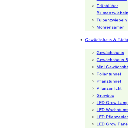
Frühblüher
Blumenzwiebel
Tulpenzwiebeln
Möhrensamen
Gewächshaus & Lich
Gewächshaus
Gewächshaus B
Mini Gewächsh
Folientunnel
Pflanztunnel
Pflanzenlicht
Growbox
LED Grow Lam
LED Wachstum
LED Pflanzenl
LED Grow Pane