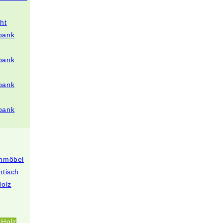
ht
bank
bank
bank
bank
enmöbel
ntisch
Holz
 Holz