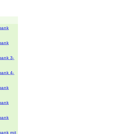
bank
bank
bank 3-
bank 4-
bank
bank
bank
bank mit