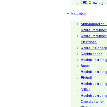
LED Grow Light
Reinigen
Abflammgerät –
Unkrautbrenner
Unkrautbrenner
Elektrisch
Unkraut-Gasbr
Dachbrenner
Hochdruckreini
Bosch
Hochdruckreini
Einhell
Hochdruckreini
Nilfisk
Hochdruckreini
Dampfstrahler