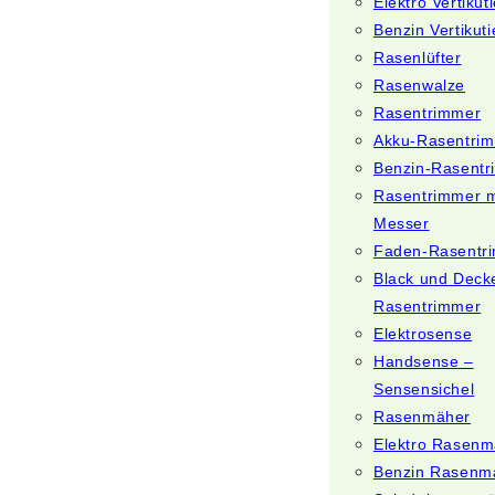
Elektro Vertikut
Benzin Vertikuti
Rasenlüfter
Rasenwalze
Rasentrimmer
Akku-Rasentri
Benzin-Rasent
Rasentrimmer m
Messer
Faden-Rasentr
Black und Deck
Rasentrimmer
Elektrosense
Handsense –
Sensensichel
Rasenmäher
Elektro Rasenm
Benzin Rasenm