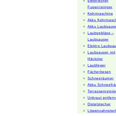
Elektrischer
Fugenreiniger
Kehrmaschine
Akku Kehrmasc
Akku Laubsaug
Laubgebläse –
Laubsauger
Elektro Laubsa
Laubsauger mit
Häcksler
Laubfeger
Fächerbesen
Schneeräumer
Akku Schneefrä
Terrassenreinig
Unkraut entfer
Distelstecher
Löwenzahnstec