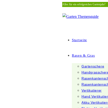
Alles für ein erfolgreiches Gartenjahr!
Zum
Inhalt
springen
Startseite
Rasen & Gras
Gartenschere
Handgrasscher
Rasenkantensc
Rasenkantensc
Vertikutierer
Hand Vertikutie
Akku Vertikutier