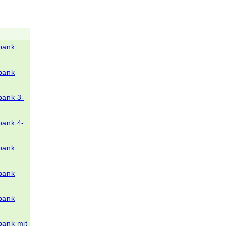
bank
bank
bank 3-
bank 4-
bank
bank
bank
bank mit