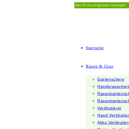
Alles für ein erfolgreiches Gartenjahr!
Zum
Inhalt
springen
Startseite
Rasen & Gras
Gartenschere
Handgrasscher
Rasenkantensc
Rasenkantensc
Vertikutierer
Hand Vertikutie
Akku Vertikutier