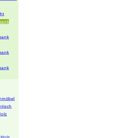
ht
bank
bank
bank
bank
enmöbel
ntisch
Holz
 Holz