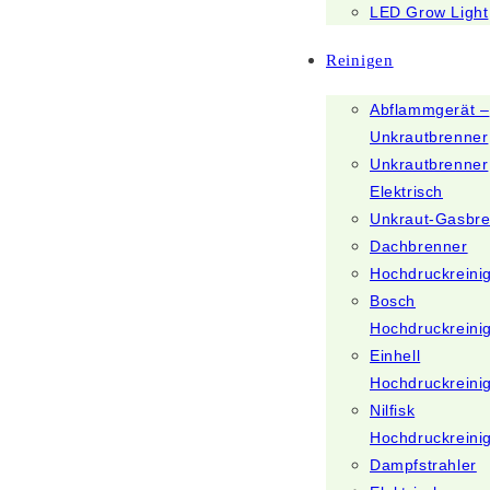
LED Grow Light
Reinigen
Abflammgerät –
Unkrautbrenner
Unkrautbrenner
Elektrisch
Unkraut-Gasbr
Dachbrenner
Hochdruckreini
Bosch
Hochdruckreini
Einhell
Hochdruckreini
Nilfisk
Hochdruckreini
Dampfstrahler