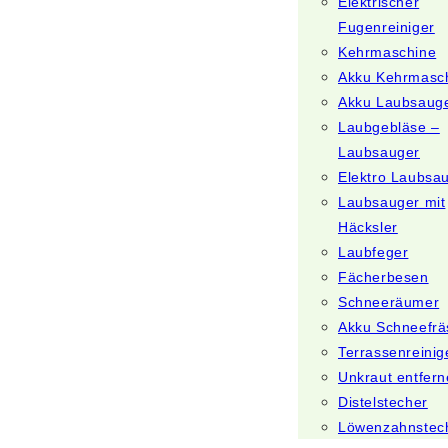
Elektrischer
Fugenreiniger
Kehrmaschine
Akku Kehrmasc
Akku Laubsaug
Laubgebläse –
Laubsauger
Elektro Laubsa
Laubsauger mit
Häcksler
Laubfeger
Fächerbesen
Schneeräumer
Akku Schneefrä
Terrassenreinig
Unkraut entfer
Distelstecher
Löwenzahnstec