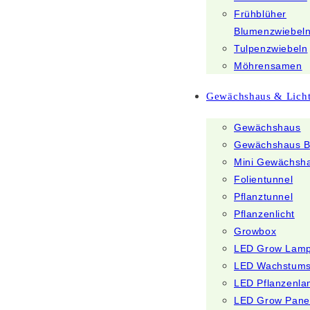
Frühblüher
Blumenzwiebel
Tulpenzwiebeln
Möhrensamen
Gewächshaus & Lich
Gewächshaus
Gewächshaus B
Mini Gewächsh
Folientunnel
Pflanztunnel
Pflanzenlicht
Growbox
LED Grow Lam
LED Wachstum
LED Pflanzenl
LED Grow Pane