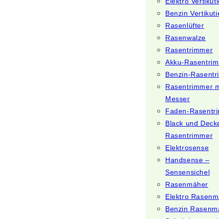
Elektro Vertikut
Benzin Vertikuti
Rasenlüfter
Rasenwalze
Rasentrimmer
Akku-Rasentri
Benzin-Rasent
Rasentrimmer m
Messer
Faden-Rasentr
Black und Deck
Rasentrimmer
Elektrosense
Handsense –
Sensensichel
Rasenmäher
Elektro Rasenm
Benzin Rasenm