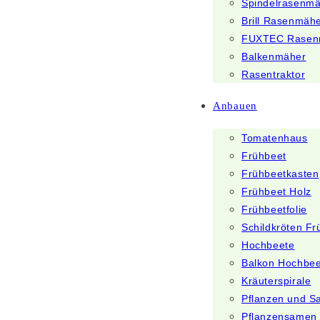
Spindelrasenm
Brill Rasenmäh
FUXTEC Rasen
Balkenmäher
Rasentraktor
Anbauen
Tomatenhaus
Frühbeet
Frühbeetkasten
Frühbeet Holz
Frühbeetfolie
Schildkröten Fr
Hochbeete
Balkon Hochbee
Kräuterspirale
Pflanzen und 
Pflanzensamen