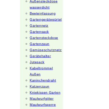
Außensteckdose
wasserdicht
Beeteinfassung
Gartengerätegürtel
Gartennetz
Gartensack
Gartensteckdose
Gartenzaun
Gemüseschutznetz
Gerätehalter
Jutesack
Kabeltrommel
Außen
Kaninchendraht
Katzenzaun
Kniekissen Garten
Maulwurfgitter
Maulwurfsperre