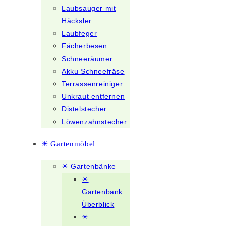
Laubsauger mit
Häcksler
Laubfeger
Fächerbesen
Schneeräumer
Akku Schneefräse
Terrassenreiniger
Unkraut entfernen
Distelstecher
Löwenzahnstecher
☀ Gartenmöbel
☀ Gartenbänke
☀
Gartenbank
Überblick
☀