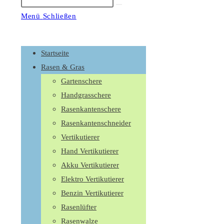
Suche
starten
Menü
Schließen
Schalte
den
Startseite
Button
Rasen & Gras
um,
Gartenschere
um
Handgrasschere
das
Rasenkantenschere
Menü
Rasenkantenschneider
aus-
Vertikutierer
oder
Hand Vertikutierer
einzuklappen
Akku Vertikutierer
Elektro Vertikutierer
Benzin Vertikutierer
Rasenlüfter
Rasenwalze