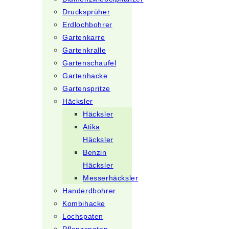
Drucksprüher
Erdlochbohrer
Gartenkarre
Gartenkralle
Gartenschaufel
Gartenhacke
Gartenspritze
Häcksler
Häcksler
Atika
Häcksler
Benzin
Häcksler
Messerhäcksler
Handerdbohrer
Kombihacke
Lochspaten