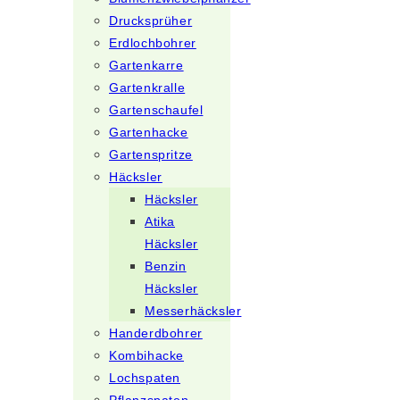
Drucksprüher
Erdlochbohrer
Gartenkarre
Gartenkralle
Gartenschaufel
Gartenhacke
Gartenspritze
Häcksler
Häcksler
Atika
Häcksler
Benzin
Häcksler
Messerhäcksler
Handerdbohrer
Kombihacke
Lochspaten