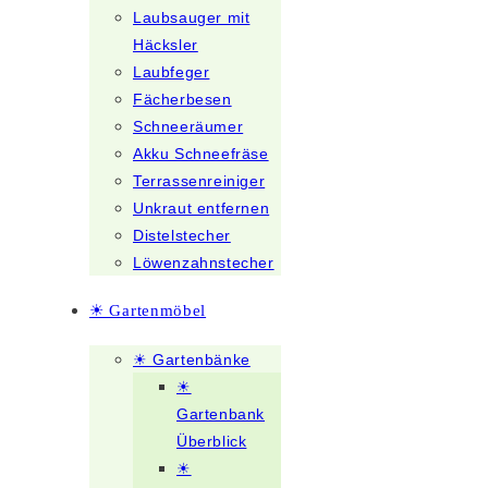
Laubsauger mit
Häcksler
Laubfeger
Fächerbesen
Schneeräumer
Akku Schneefräse
Terrassenreiniger
Unkraut entfernen
Distelstecher
Löwenzahnstecher
☀ Gartenmöbel
☀ Gartenbänke
☀
Gartenbank
Überblick
☀