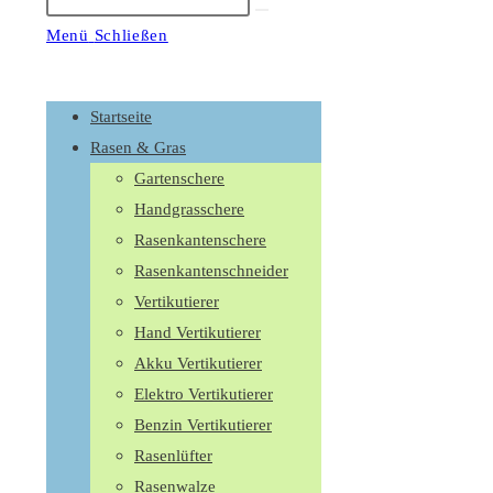
Suche
starten
Menü
Schließen
Schalte
den
Startseite
Button
Rasen & Gras
um,
Gartenschere
um
Handgrasschere
das
Rasenkantenschere
Menü
Rasenkantenschneider
aus-
Vertikutierer
oder
Hand Vertikutierer
einzuklappen
Akku Vertikutierer
Elektro Vertikutierer
Benzin Vertikutierer
Rasenlüfter
Rasenwalze