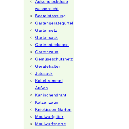
Außensteckdose
wasserdicht
Beeteinfassung
Gartengerätegürtel
Gartennetz
Gartensack
Gartensteckdose
Gartenzaun
Gemüseschutznetz
Gerätehalter
Jutesack
Kabeltrommel
Außen
Kaninchendraht
Katzenzaun
Kniekissen Garten
Maulwurfgitter
Maulwurfsperre