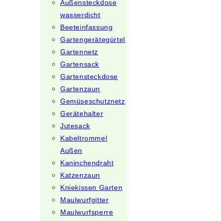
Außensteckdose
wasserdicht
Beeteinfassung
Gartengerätegürtel
Gartennetz
Gartensack
Gartensteckdose
Gartenzaun
Gemüseschutznetz
Gerätehalter
Jutesack
Kabeltrommel
Außen
Kaninchendraht
Katzenzaun
Kniekissen Garten
Maulwurfgitter
Maulwurfsperre