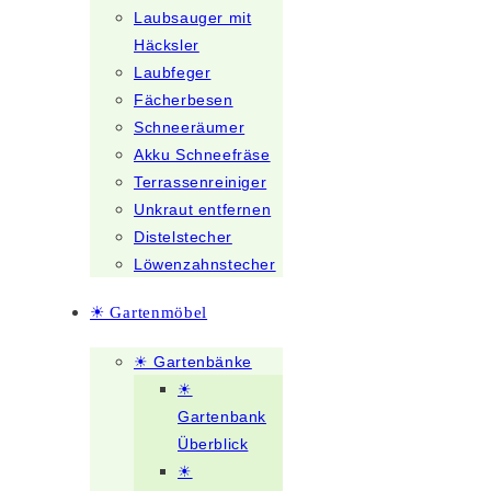
Laubsauger mit
Häcksler
Laubfeger
Fächerbesen
Schneeräumer
Akku Schneefräse
Terrassenreiniger
Unkraut entfernen
Distelstecher
Löwenzahnstecher
☀ Gartenmöbel
☀ Gartenbänke
☀
Gartenbank
Überblick
☀