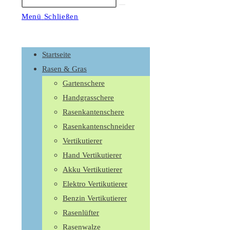
Suche
starten
Menü
Schließen
Schalte
den
Startseite
Button
Rasen & Gras
um,
Gartenschere
um
Handgrasschere
das
Rasenkantenschere
Menü
Rasenkantenschneider
aus-
Vertikutierer
oder
Hand Vertikutierer
einzuklappen
Akku Vertikutierer
Elektro Vertikutierer
Benzin Vertikutierer
Rasenlüfter
Rasenwalze