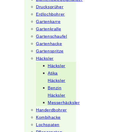
Drucksprüher
Erdlochbohrer
Gartenkarre
Gartenkralle
Gartenschaufel
Gartenhacke
Gartenspritze
Häcksler
Häcksler
Atika
Häcksler
Benzin
Häcksler
Messerhäcksler
Handerdbohrer
Kombihacke
Lochspaten