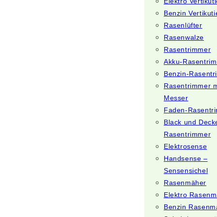
Elektro Vertikut
Benzin Vertikuti
Rasenlüfter
Rasenwalze
Rasentrimmer
Akku-Rasentri
Benzin-Rasent
Rasentrimmer m
Messer
Faden-Rasentr
Black und Deck
Rasentrimmer
Elektrosense
Handsense –
Sensensichel
Rasenmäher
Elektro Rasenm
Benzin Rasenm