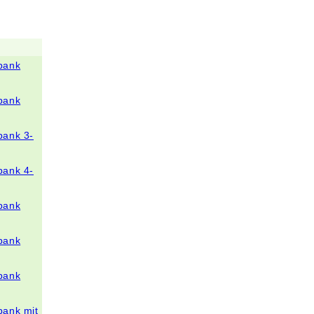
bank
bank
bank 3-
bank 4-
bank
bank
bank
bank mit