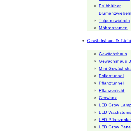
Frühblüher
Blumenzwiebel
Tulpenzwiebeln
Möhrensamen
Gewächshaus & Lich
Gewächshaus
Gewächshaus B
Mini Gewächsh
Folientunnel
Pflanztunnel
Pflanzenlicht
Growbox
LED Grow Lam
LED Wachstum
LED Pflanzenl
LED Grow Pane