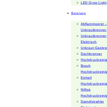
LED Grow Light
Reinigen
Abflammgerät –
Unkrautbrenner
Unkrautbrenner
Elektrisch
Unkraut-Gasbr
Dachbrenner
Hochdruckreini
Bosch
Hochdruckreini
Einhell
Hochdruckreini
Nilfisk
Hochdruckreini
Dampfstrahler