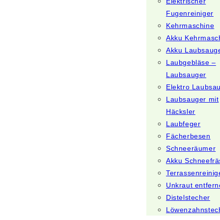
Elektrischer
Fugenreiniger
Kehrmaschine
Akku Kehrmasc
Akku Laubsaug
Laubgebläse –
Laubsauger
Elektro Laubsa
Laubsauger mit
Häcksler
Laubfeger
Fächerbesen
Schneeräumer
Akku Schneefrä
Terrassenreinig
Unkraut entfer
Distelstecher
Löwenzahnstec