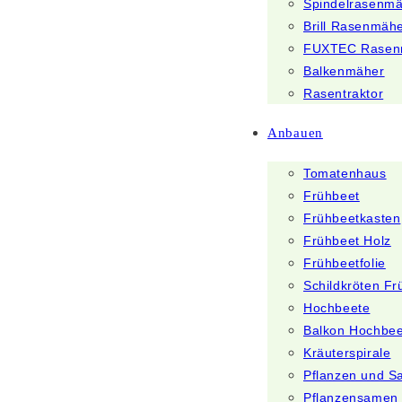
Spindelrasenm
Brill Rasenmäh
FUXTEC Rasen
Balkenmäher
Rasentraktor
Anbauen
Tomatenhaus
Frühbeet
Frühbeetkasten
Frühbeet Holz
Frühbeetfolie
Schildkröten Fr
Hochbeete
Balkon Hochbee
Kräuterspirale
Pflanzen und 
Pflanzensamen