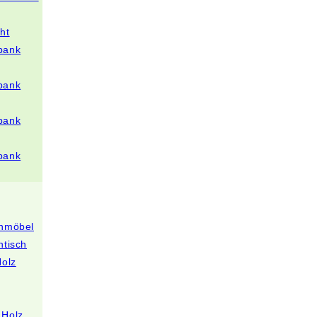
ht
bank
bank
bank
bank
enmöbel
ntisch
Holz
 Holz