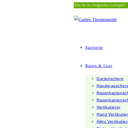
Alles für ein erfolgreiches Gartenjahr!
Zum
Inhalt
springen
Startseite
Rasen & Gras
Gartenschere
Handgrasscher
Rasenkantensc
Rasenkantensc
Vertikutierer
Hand Vertikutie
Akku Vertikutier