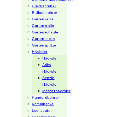
Drucksprüher
Erdlochbohrer
Gartenkarre
Gartenkralle
Gartenschaufel
Gartenhacke
Gartenspritze
Häcksler
Häcksler
Atika
Häcksler
Benzin
Häcksler
Messerhäcksler
Handerdbohrer
Kombihacke
Lochspaten