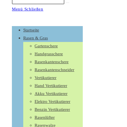
Suche
starten
Menü
Schließen
Schalte
den
Startseite
Button
Rasen & Gras
um,
Gartenschere
um
Handgrasschere
das
Rasenkantenschere
Menü
Rasenkantenschneider
aus-
Vertikutierer
oder
Hand Vertikutierer
einzuklappen
Akku Vertikutierer
Elektro Vertikutierer
Benzin Vertikutierer
Rasenlüfter
Rasenwalze