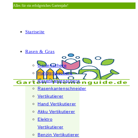
Alles für ein erfolgreiches Gartenjahr!
Zum
Inhalt
springen
Startseite
Rasen & Gras
Gartenschere
Handgrasschere
Rasenkantenschere
Rasenkantenschneider
Vertikutierer
Hand Vertikutierer
Akku Vertikutierer
Elektro
Vertikutierer
Benzin Vertikutierer