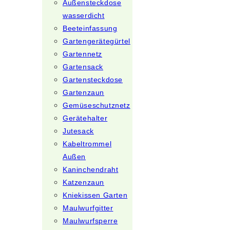
Außensteckdose
wasserdicht
Beeteinfassung
Gartengerätegürtel
Gartennetz
Gartensack
Gartensteckdose
Gartenzaun
Gemüseschutznetz
Gerätehalter
Jutesack
Kabeltrommel
Außen
Kaninchendraht
Katzenzaun
Kniekissen Garten
Maulwurfgitter
Maulwurfsperre