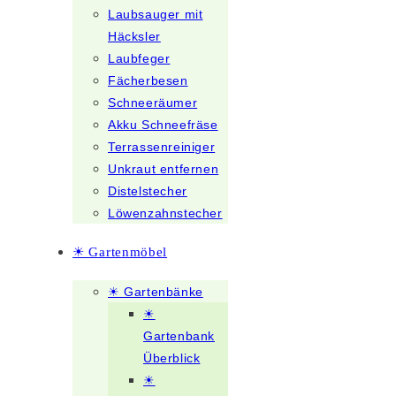
Laubsauger mit
Häcksler
Laubfeger
Fächerbesen
Schneeräumer
Akku Schneefräse
Terrassenreiniger
Unkraut entfernen
Distelstecher
Löwenzahnstecher
☀ Gartenmöbel
☀ Gartenbänke
☀
Gartenbank
Überblick
☀