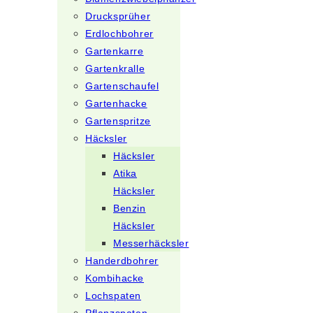
Drucksprüher
Erdlochbohrer
Gartenkarre
Gartenkralle
Gartenschaufel
Gartenhacke
Gartenspritze
Häcksler
Häcksler
Atika
Häcksler
Benzin
Häcksler
Messerhäcksler
Handerdbohrer
Kombihacke
Lochspaten