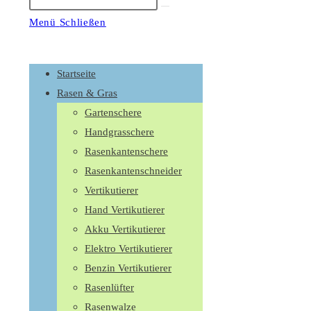
Suche
starten
Menü
Schließen
Schalte
den
Startseite
Button
Rasen & Gras
um,
Gartenschere
um
Handgrasschere
das
Rasenkantenschere
Menü
Rasenkantenschneider
aus-
Vertikutierer
oder
Hand Vertikutierer
einzuklappen
Akku Vertikutierer
Elektro Vertikutierer
Benzin Vertikutierer
Rasenlüfter
Rasenwalze