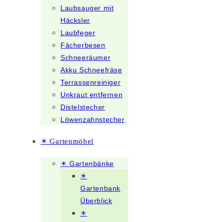
Laubsauger mit
Häcksler
Laubfeger
Fächerbesen
Schneeräumer
Akku Schneefräse
Terrassenreiniger
Unkraut entfernen
Distelstecher
Löwenzahnstecher
☀ Gartenmöbel
☀ Gartenbänke
☀
Gartenbank
Überblick
☀