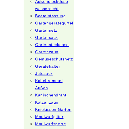
Außensteckdose
wasserdicht
Beeteinfassung
Gartengerätegürtel
Gartennetz
Gartensack
Gartensteckdose
Gartenzaun
Gemüseschutznetz
Gerätehalter
Jutesack
Kabeltrommel
Außen
Kaninchendraht
Katzenzaun
Kniekissen Garten
Maulwurfgitter
Maulwurfsperre