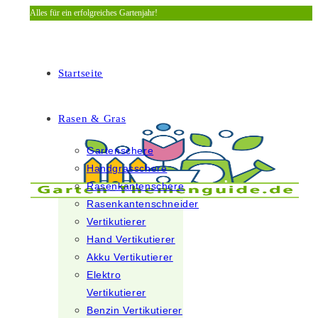
Alles für ein erfolgreiches Gartenjahr!
Zum
Inhalt
springen
Startseite
Rasen & Gras
Gartenschere
Handgrasschere
Rasenkantenschere
Rasenkantenschneider
Vertikutierer
Hand Vertikutierer
Akku Vertikutierer
Elektro
Vertikutierer
Benzin Vertikutierer