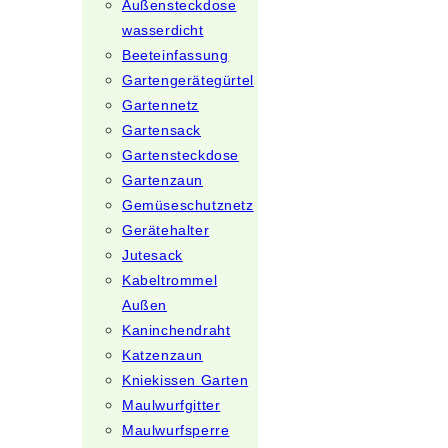
Außensteckdose
wasserdicht
Beeteinfassung
Gartengerätegürtel
Gartennetz
Gartensack
Gartensteckdose
Gartenzaun
Gemüseschutznetz
Gerätehalter
Jutesack
Kabeltrommel
Außen
Kaninchendraht
Katzenzaun
Kniekissen Garten
Maulwurfgitter
Maulwurfsperre