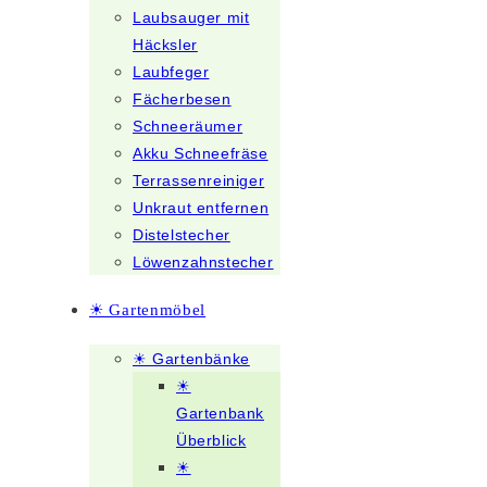
Laubsauger mit
Häcksler
Laubfeger
Fächerbesen
Schneeräumer
Akku Schneefräse
Terrassenreiniger
Unkraut entfernen
Distelstecher
Löwenzahnstecher
☀ Gartenmöbel
☀ Gartenbänke
☀
Gartenbank
Überblick
☀