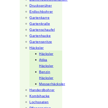
Drucksprüher
Erdlochbohrer
Gartenkarre
Gartenkralle
Gartenschaufel
Gartenhacke
Gartenspritze
Häcksler
Häcksler
Atika
Häcksler
Benzin
Häcksler
Messerhäcksler
Handerdbohrer
Kombihacke
Lochspaten