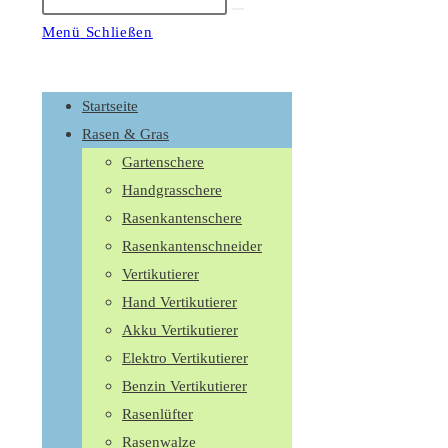
Suche
starten
Menü
Schließen
Schalte
den
Startseite
Button
Rasen & Gras
um,
Gartenschere
um
Handgrasschere
das
Rasenkantenschere
Menü
Rasenkantenschneider
aus-
Vertikutierer
oder
Hand Vertikutierer
einzuklappen
Akku Vertikutierer
Elektro Vertikutierer
Benzin Vertikutierer
Rasenlüfter
Rasenwalze