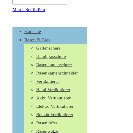
Suche
starten
Menü
Schließen
Schalte
den
Startseite
Button
Rasen & Gras
um,
Gartenschere
um
Handgrasschere
das
Rasenkantenschere
Menü
Rasenkantenschneider
aus-
Vertikutierer
oder
Hand Vertikutierer
einzuklappen
Akku Vertikutierer
Elektro Vertikutierer
Benzin Vertikutierer
Rasenlüfter
Rasenwalze