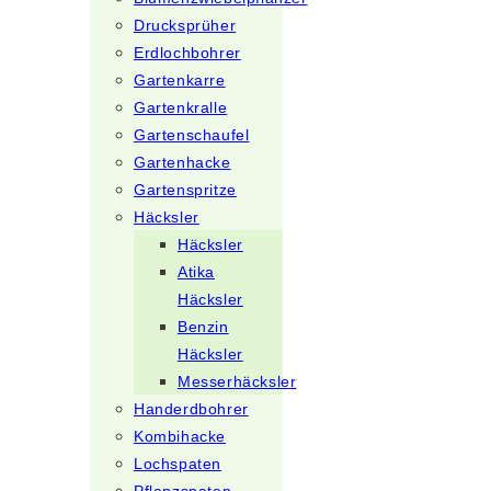
Drucksprüher
Erdlochbohrer
Gartenkarre
Gartenkralle
Gartenschaufel
Gartenhacke
Gartenspritze
Häcksler
Häcksler
Atika
Häcksler
Benzin
Häcksler
Messerhäcksler
Handerdbohrer
Kombihacke
Lochspaten