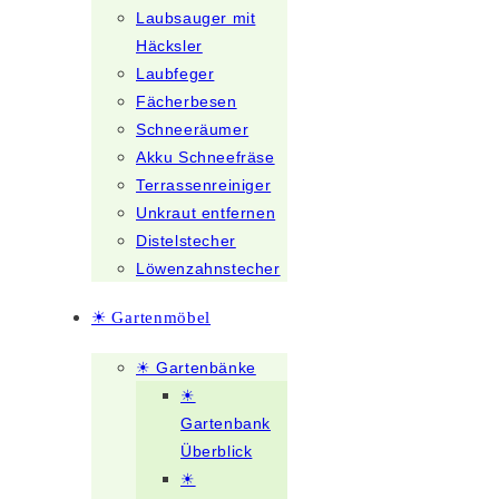
Laubsauger mit
Häcksler
Laubfeger
Fächerbesen
Schneeräumer
Akku Schneefräse
Terrassenreiniger
Unkraut entfernen
Distelstecher
Löwenzahnstecher
☀ Gartenmöbel
☀ Gartenbänke
☀
Gartenbank
Überblick
☀