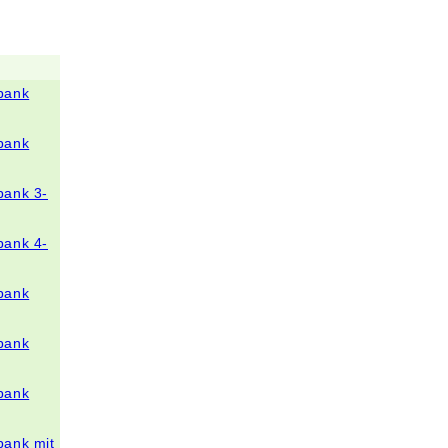
bank
bank
bank 3-
bank 4-
bank
bank
bank
bank mit