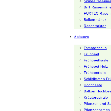
Spindelrasenm
Brill Rasenmäh
FUXTEC Rasen
Balkenmäher
Rasentraktor
Anbauen
Tomatenhaus
Frühbeet
Frühbeetkasten
Frühbeet Holz
Frühbeetfolie
Schildkröten Fr
Hochbeete
Balkon Hochbee
Kräuterspirale
Pflanzen und 
Pflanzensamen