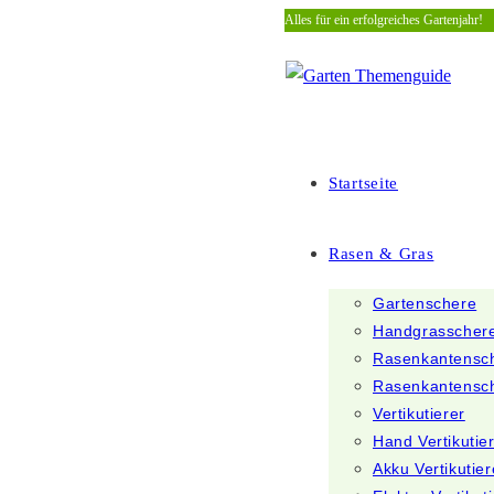
Alles für ein erfolgreiches Gartenjahr!
Zum
Inhalt
springen
Startseite
Rasen & Gras
Gartenschere
Handgrasscher
Rasenkantensc
Rasenkantensc
Vertikutierer
Hand Vertikutie
Akku Vertikutier