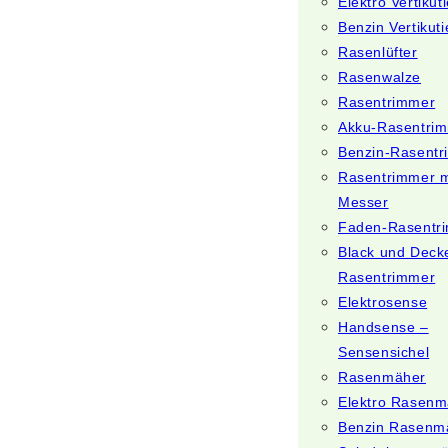
Elektro Vertikut
Benzin Vertikuti
Rasenlüfter
Rasenwalze
Rasentrimmer
Akku-Rasentri
Benzin-Rasent
Rasentrimmer m
Messer
Faden-Rasentr
Black und Deck
Rasentrimmer
Elektrosense
Handsense –
Sensensichel
Rasenmäher
Elektro Rasenm
Benzin Rasenm