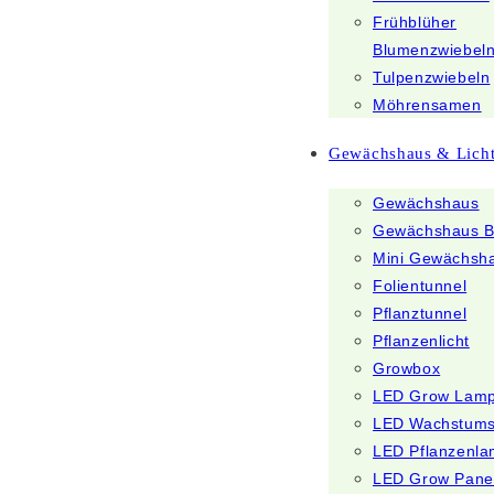
Frühblüher
Blumenzwiebel
Tulpenzwiebeln
Möhrensamen
Gewächshaus & Lich
Gewächshaus
Gewächshaus B
Mini Gewächsh
Folientunnel
Pflanztunnel
Pflanzenlicht
Growbox
LED Grow Lam
LED Wachstum
LED Pflanzenl
LED Grow Pane