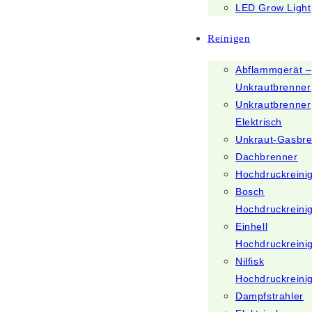
LED Grow Light
Reinigen
Abflammgerät –
Unkrautbrenner
Unkrautbrenner
Elektrisch
Unkraut-Gasbr
Dachbrenner
Hochdruckreini
Bosch
Hochdruckreini
Einhell
Hochdruckreini
Nilfisk
Hochdruckreini
Dampfstrahler