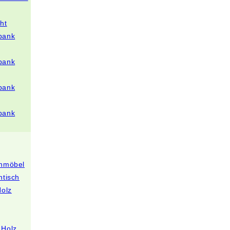
ht
bank
bank
bank
bank
enmöbel
ntisch
Holz
 Holz