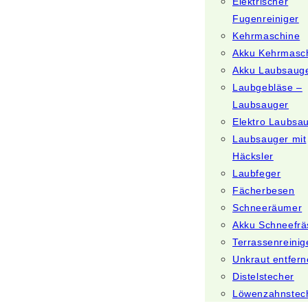
Elektrischer
Fugenreiniger
Kehrmaschine
Akku Kehrmasc
Akku Laubsaug
Laubgebläse –
Laubsauger
Elektro Laubsa
Laubsauger mit
Häcksler
Laubfeger
Fächerbesen
Schneeräumer
Akku Schneefrä
Terrassenreinig
Unkraut entfer
Distelstecher
Löwenzahnstec