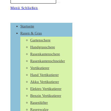
Suche
starten
Menü
Schließen
Schalte
den
Startseite
Button
Rasen & Gras
um,
Gartenschere
um
Handgrasschere
das
Rasenkantenschere
Menü
Rasenkantenschneider
aus-
Vertikutierer
oder
Hand Vertikutierer
einzuklappen
Akku Vertikutierer
Elektro Vertikutierer
Benzin Vertikutierer
Rasenlüfter
Rasenwalze