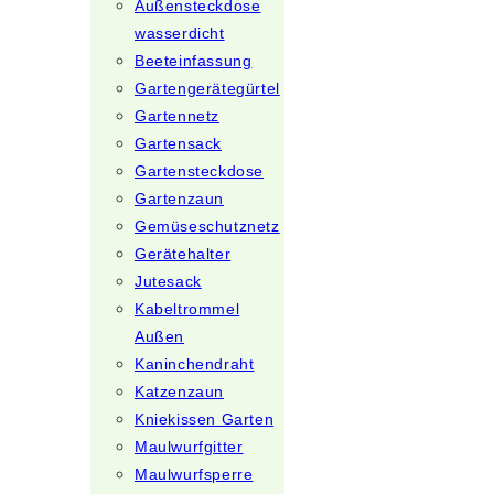
Außensteckdose
wasserdicht
Beeteinfassung
Gartengerätegürtel
Gartennetz
Gartensack
Gartensteckdose
Gartenzaun
Gemüseschutznetz
Gerätehalter
Jutesack
Kabeltrommel
Außen
Kaninchendraht
Katzenzaun
Kniekissen Garten
Maulwurfgitter
Maulwurfsperre