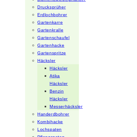
Drucksprüher
Erdlochbohrer
Gartenkarre
Gartenkralle
Gartenschaufel
Gartenhacke
Gartenspritze
Häcksler
Häcksler
Atika
Häcksler
Benzin
Häcksler
Messerhäcksler
Handerdbohrer
Kombihacke
Lochspaten