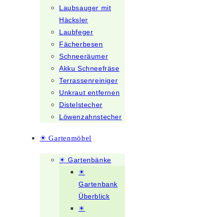
Laubsauger mit
Häcksler
Laubfeger
Fächerbesen
Schneeräumer
Akku Schneefräse
Terrassenreiniger
Unkraut entfernen
Distelstecher
Löwenzahnstecher
☀ Gartenmöbel
☀ Gartenbänke
☀
Gartenbank
Überblick
☀