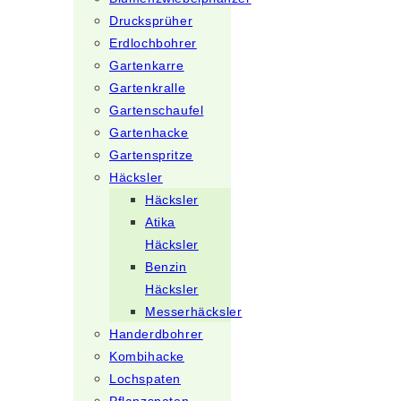
Drucksprüher
Erdlochbohrer
Gartenkarre
Gartenkralle
Gartenschaufel
Gartenhacke
Gartenspritze
Häcksler
Häcksler
Atika
Häcksler
Benzin
Häcksler
Messerhäcksler
Handerdbohrer
Kombihacke
Lochspaten