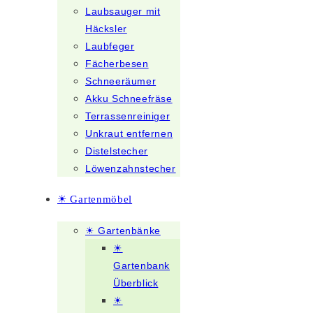
Laubsauger mit
Häcksler
Laubfeger
Fächerbesen
Schneeräumer
Akku Schneefräse
Terrassenreiniger
Unkraut entfernen
Distelstecher
Löwenzahnstecher
☀ Gartenmöbel
☀ Gartenbänke
☀
Gartenbank
Überblick
☀