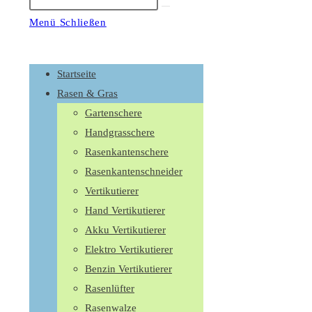
Suche
starten
Menü
Schließen
Schalte
den
Startseite
Button
Rasen & Gras
um,
Gartenschere
um
Handgrasschere
das
Rasenkantenschere
Menü
Rasenkantenschneider
aus-
Vertikutierer
oder
Hand Vertikutierer
einzuklappen
Akku Vertikutierer
Elektro Vertikutierer
Benzin Vertikutierer
Rasenlüfter
Rasenwalze