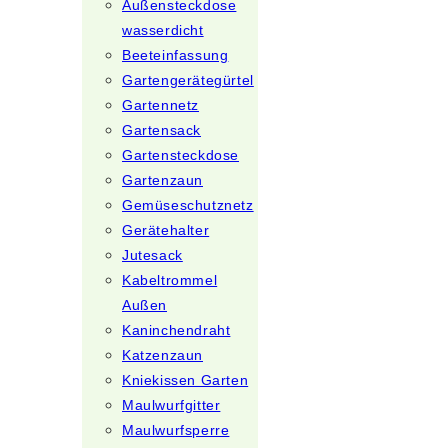
Außensteckdose
wasserdicht
Beeteinfassung
Gartengerätegürtel
Gartennetz
Gartensack
Gartensteckdose
Gartenzaun
Gemüseschutznetz
Gerätehalter
Jutesack
Kabeltrommel
Außen
Kaninchendraht
Katzenzaun
Kniekissen Garten
Maulwurfgitter
Maulwurfsperre