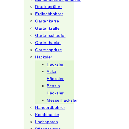
Drucksprüher
Erdlochbohrer
Gartenkarre
Gartenkralle
Gartenschaufel
Gartenhacke
Gartenspritze
Häcksler
Häcksler
Atika
Häcksler
Benzin
Häcksler
Messerhäcksler
Handerdbohrer
Kombihacke
Lochspaten