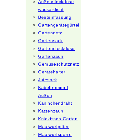
Außensteckdose
wasserdicht
Beeteinfassung
Gartengerätegürtel
Gartennetz
Gartensack
Gartensteckdose
Gartenzaun
Gemüseschutznetz
Gerätehalter
Jutesack
Kabeltrommel
Außen
Kaninchendraht
Katzenzaun
Kniekissen Garten
Maulwurfgitter
Maulwurfsperre