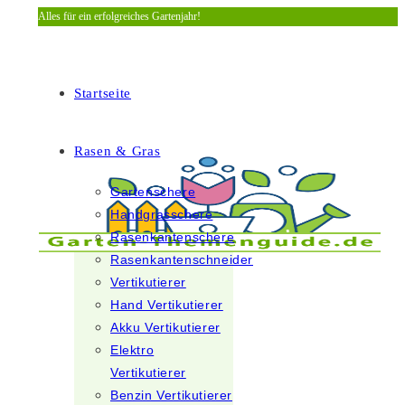
Alles für ein erfolgreiches Gartenjahr!
Zum
Inhalt
springen
Startseite
Rasen & Gras
Gartenschere
Handgrasschere
Rasenkantenschere
Rasenkantenschneider
Vertikutierer
Hand Vertikutierer
Akku Vertikutierer
Elektro
Vertikutierer
Benzin Vertikutierer