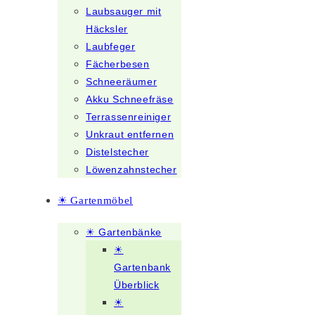
Laubsauger mit
Häcksler
Laubfeger
Fächerbesen
Schneeräumer
Akku Schneefräse
Terrassenreiniger
Unkraut entfernen
Distelstecher
Löwenzahnstecher
☀ Gartenmöbel
☀ Gartenbänke
☀
Gartenbank
Überblick
☀