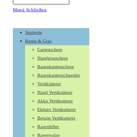
Suche
starten
Menü
Schließen
Schalte
den
Startseite
Button
Rasen & Gras
um,
Gartenschere
um
Handgrasschere
das
Rasenkantenschere
Menü
Rasenkantenschneider
aus-
Vertikutierer
oder
Hand Vertikutierer
einzuklappen
Akku Vertikutierer
Elektro Vertikutierer
Benzin Vertikutierer
Rasenlüfter
Rasenwalze