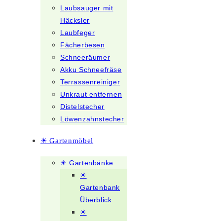
Laubsauger mit
Häcksler
Laubfeger
Fächerbesen
Schneeräumer
Akku Schneefräse
Terrassenreiniger
Unkraut entfernen
Distelstecher
Löwenzahnstecher
☀ Gartenmöbel
☀ Gartenbänke
☀
Gartenbank
Überblick
☀