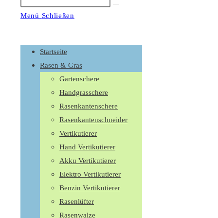
Suche
starten
Menü
Schließen
Schalte
den
Startseite
Button
Rasen & Gras
um,
Gartenschere
um
Handgrasschere
das
Rasenkantenschere
Menü
Rasenkantenschneider
aus-
Vertikutierer
oder
Hand Vertikutierer
einzuklappen
Akku Vertikutierer
Elektro Vertikutierer
Benzin Vertikutierer
Rasenlüfter
Rasenwalze