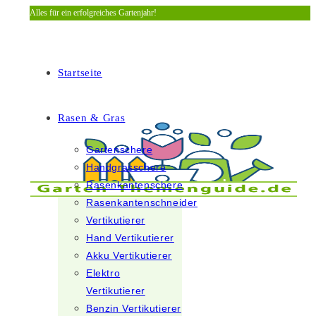
Alles für ein erfolgreiches Gartenjahr!
Zum
Inhalt
springen
Startseite
Rasen & Gras
Gartenschere
Handgrasschere
Rasenkantenschere
Rasenkantenschneider
Vertikutierer
Hand Vertikutierer
Akku Vertikutierer
Elektro
Vertikutierer
Benzin Vertikutierer