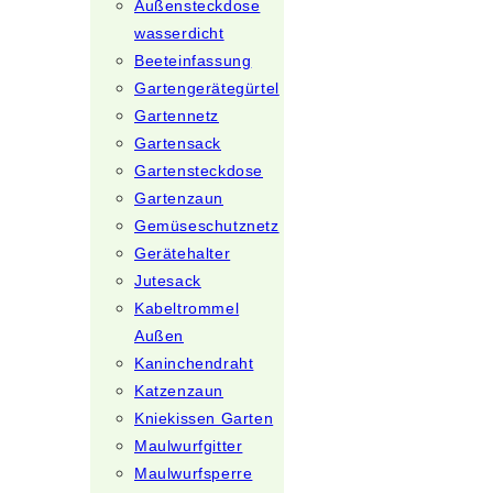
Außensteckdose
wasserdicht
Beeteinfassung
Gartengerätegürtel
Gartennetz
Gartensack
Gartensteckdose
Gartenzaun
Gemüseschutznetz
Gerätehalter
Jutesack
Kabeltrommel
Außen
Kaninchendraht
Katzenzaun
Kniekissen Garten
Maulwurfgitter
Maulwurfsperre