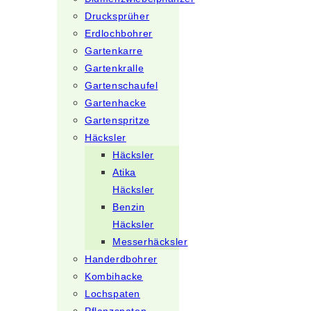
Drucksprüher
Erdlochbohrer
Gartenkarre
Gartenkralle
Gartenschaufel
Gartenhacke
Gartenspritze
Häcksler
Häcksler
Atika
Häcksler
Benzin
Häcksler
Messerhäcksler
Handerdbohrer
Kombihacke
Lochspaten