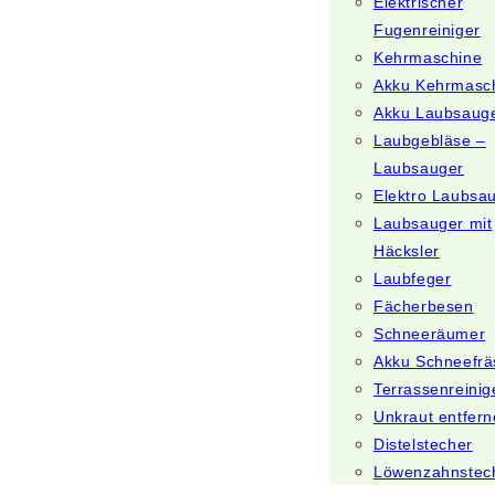
Elektrischer
Fugenreiniger
Kehrmaschine
Akku Kehrmasc
Akku Laubsaug
Laubgebläse –
Laubsauger
Elektro Laubsa
Laubsauger mit
Häcksler
Laubfeger
Fächerbesen
Schneeräumer
Akku Schneefrä
Terrassenreinig
Unkraut entfer
Distelstecher
Löwenzahnstec