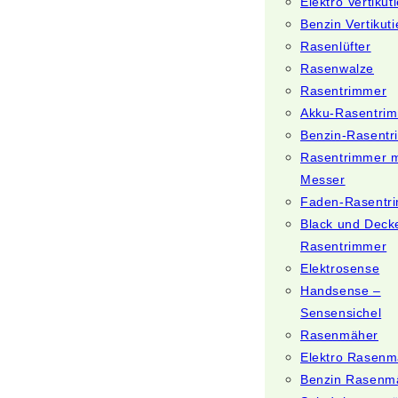
Elektro Vertikut
Benzin Vertikuti
Rasenlüfter
Rasenwalze
Rasentrimmer
Akku-Rasentri
Benzin-Rasent
Rasentrimmer m
Messer
Faden-Rasentr
Black und Deck
Rasentrimmer
Elektrosense
Handsense –
Sensensichel
Rasenmäher
Elektro Rasenm
Benzin Rasenm