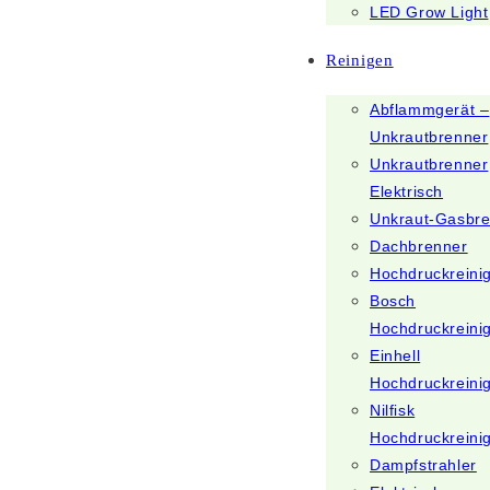
LED Grow Light
Reinigen
Abflammgerät –
Unkrautbrenner
Unkrautbrenner
Elektrisch
Unkraut-Gasbr
Dachbrenner
Hochdruckreini
Bosch
Hochdruckreini
Einhell
Hochdruckreini
Nilfisk
Hochdruckreini
Dampfstrahler