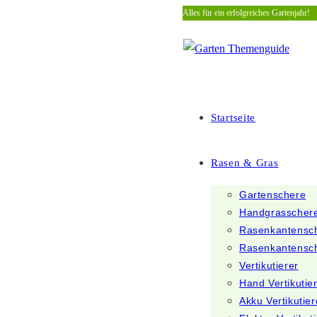
Alles für ein erfolgreiches Gartenjahr!
Zum
Inhalt
springen
Startseite
Rasen & Gras
Gartenschere
Handgrasscher
Rasenkantensc
Rasenkantensc
Vertikutierer
Hand Vertikutie
Akku Vertikutier