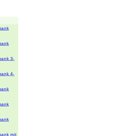
bank
bank
bank 3-
bank 4-
bank
bank
bank
bank mit