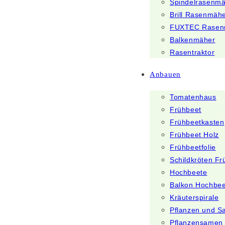
Spindelrasenm
Brill Rasenmäh
FUXTEC Rasen
Balkenmäher
Rasentraktor
Anbauen
Tomatenhaus
Frühbeet
Frühbeetkasten
Frühbeet Holz
Frühbeetfolie
Schildkröten Fr
Hochbeete
Balkon Hochbee
Kräuterspirale
Pflanzen und 
Pflanzensamen