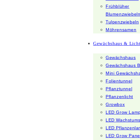
Frühblüher
Blumenzwiebel
Tulpenzwiebeln
Möhrensamen
Gewächshaus & Lich
Gewächshaus
Gewächshaus B
Mini Gewächsh
Folientunnel
Pflanztunnel
Pflanzenlicht
Growbox
LED Grow Lam
LED Wachstum
LED Pflanzenl
LED Grow Pane