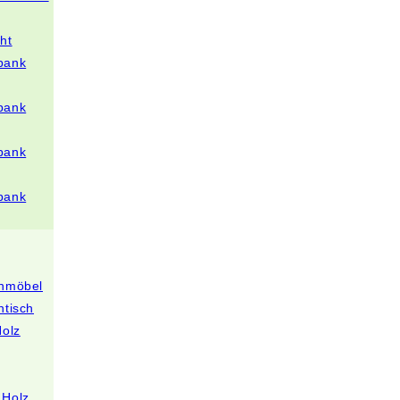
ht
bank
bank
bank
bank
enmöbel
ntisch
Holz
 Holz