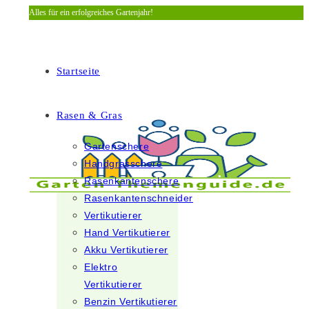
Alles für ein erfolgreiches Gartenjahr!
Zum
Inhalt
springen
Startseite
Rasen & Gras
Gartenschere
Handgrasschere
Rasenkantenschere
Rasenkantenschneider
Vertikutierer
Hand Vertikutierer
Akku Vertikutierer
Elektro
Vertikutierer
Benzin Vertikutierer