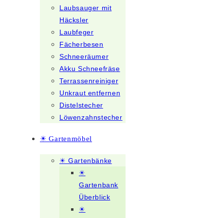
Laubsauger mit
Häcksler
Laubfeger
Fächerbesen
Schneeräumer
Akku Schneefräse
Terrassenreiniger
Unkraut entfernen
Distelstecher
Löwenzahnstecher
☀ Gartenmöbel
☀ Gartenbänke
☀
Gartenbank
Überblick
☀