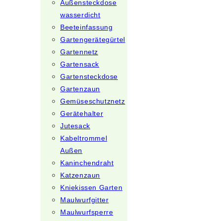
Außensteckdose
wasserdicht
Beeteinfassung
Gartengerätegürtel
Gartennetz
Gartensack
Gartensteckdose
Gartenzaun
Gemüseschutznetz
Gerätehalter
Jutesack
Kabeltrommel
Außen
Kaninchendraht
Katzenzaun
Kniekissen Garten
Maulwurfgitter
Maulwurfsperre