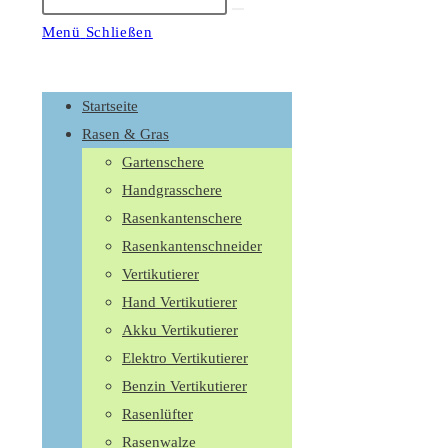
Suche
starten
Menü
Schließen
Schalte
den
Startseite
Button
Rasen & Gras
um,
Gartenschere
um
Handgrasschere
das
Rasenkantenschere
Menü
Rasenkantenschneider
aus-
Vertikutierer
oder
Hand Vertikutierer
einzuklappen
Akku Vertikutierer
Elektro Vertikutierer
Benzin Vertikutierer
Rasenlüfter
Rasenwalze